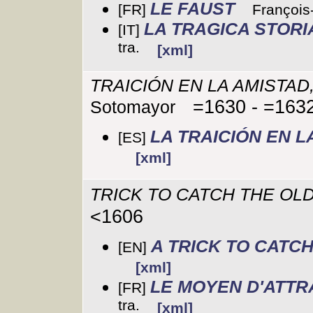
LE FAUST
[FR]
François-
LA TRAGICA STORI
[IT]
tra.
[xml]
TRAICIÓN EN LA AMISTAD,
=1630 - =163
Sotomayor
LA TRAICIÓN EN L
[ES]
[xml]
TRICK TO CATCH THE OLD
<1606
A TRICK TO CATC
[EN]
[xml]
LE MOYEN D'ATTR
[FR]
tra.
[xml]