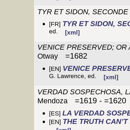
TYR ET SIDON, SECONDE
TYR ET SIDON, S
[FR]
ed.
[xml]
VENICE PRESERVED; OR 
=1682
Otway
VENICE PRESERVE
[EN]
G. Lawrence, ed.
[xml]
VERDAD SOSPECHOSA, L
=1619 - =1620
Mendoza
LA VERDAD SOSP
[ES]
THE TRUTH CAN’T
[EN]