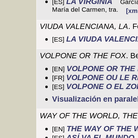
LA VIRGINIA
[ES]
Garcí
María del Carmen, tra.
[xm
VIUDA VALENCIANA, LA
. 
LA VIUDA VALENC
[ES]
VOLPONE OR THE FOX
. B
VOLPONE OR THE
[EN]
VOLPONE OU LE 
[FR]
VOLPONE O EL Z
[ES]
Visualización en parale
WAY OF THE WORLD, THE
THE WAY OF THE
[EN]
ASÍ VA EL MUNDO
[ES]