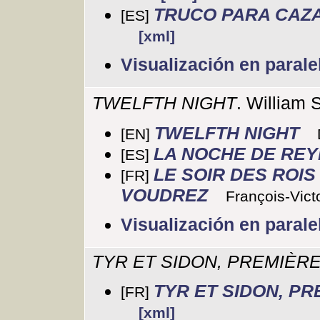
TRUCO PARA CAZA
[ES]
[xml]
Visualización en parale
TWELFTH NIGHT
. William
TWELFTH NIGHT
[EN]
LA NOCHE DE REY
[ES]
LE SOIR DES ROI
[FR]
VOUDREZ
François-Victo
Visualización en parale
TYR ET SIDON, PREMIÈR
TYR ET SIDON, P
[FR]
[xml]