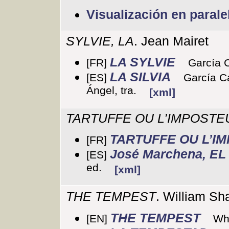
Visualización en parale
SYLVIE, LA
. Jean Mairet
LA SYLVIE
[FR]
García C
LA SILVIA
[ES]
García C
Ángel, tra.
[xml]
TARTUFFE OU L’IMPOSTE
TARTUFFE OU L’I
[FR]
José Marchena, EL
[ES]
ed.
[xml]
THE TEMPEST
. William S
THE TEMPEST
[EN]
Whi