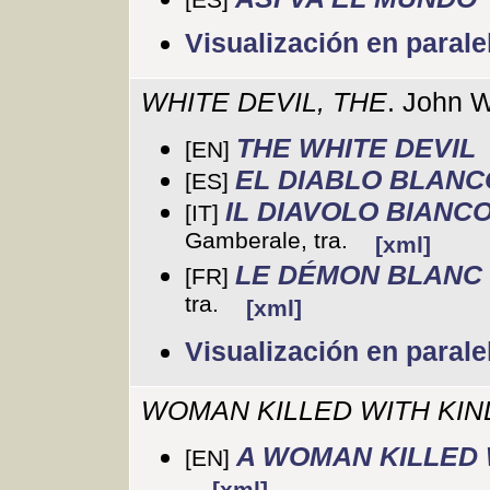
Visualización en parale
WHITE DEVIL, THE
. John 
THE WHITE DEVIL
[EN]
EL DIABLO BLANC
[ES]
IL DIAVOLO BIANC
[IT]
Gamberale, tra.
[xml]
LE DÉMON BLANC 
[FR]
tra.
[xml]
Visualización en parale
WOMAN KILLED WITH KIN
A WOMAN KILLED 
[EN]
[xml]