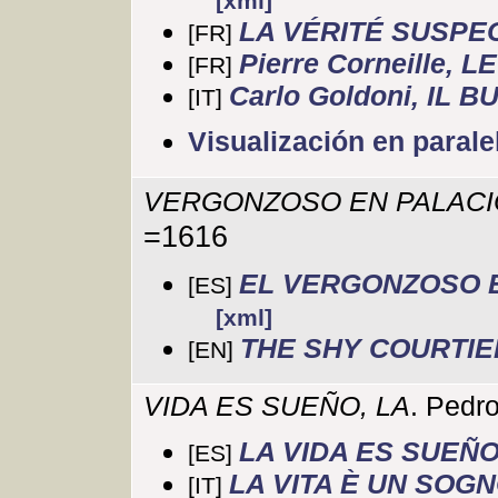
[xml]
LA VÉRITÉ SUSPE
[FR]
Pierre Corneille,
[FR]
Carlo Goldoni, IL 
[IT]
Visualización en parale
VERGONZOSO EN PALACIO
=1616
EL VERGONZOSO 
[ES]
[xml]
THE SHY COURTIE
[EN]
VIDA ES SUEÑO, LA
. Pedr
LA VIDA ES SUEÑ
[ES]
LA VITA È UN SOG
[IT]