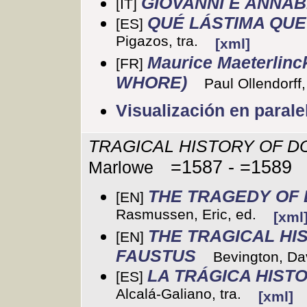
GIOVANNI E ANNA
[IT]
QUÉ LÁSTIMA QUE
[ES]
Pigazos, tra.
[xml]
Maurice Maeterlin
[FR]
WHORE)
Paul Ollendorff,
Visualización en parale
TRAGICAL HISTORY OF D
=1587 - =1589
Marlowe
THE TRAGEDY OF
[EN]
Rasmussen, Eric, ed.
[xml
THE TRAGICAL HI
[EN]
FAUSTUS
Bevington, Da
LA TRÁGICA HIST
[ES]
Alcalá-Galiano, tra.
[xml]