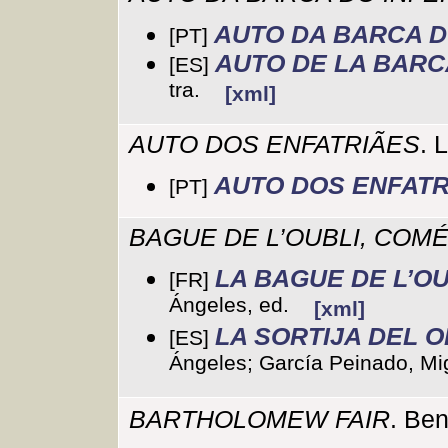
AUTO DA BARCA D
[PT]
AUTO DE LA BARC
[ES]
tra.
[xml]
AUTO DOS ENFATRIÃES
. 
AUTO DOS ENFATR
[PT]
BAGUE DE L’OUBLI, COMÉ
LA BAGUE DE L’OU
[FR]
Ángeles, ed.
[xml]
LA SORTIJA DEL O
[ES]
Ángeles; García Peinado, Mig
BARTHOLOMEW FAIR
. Be