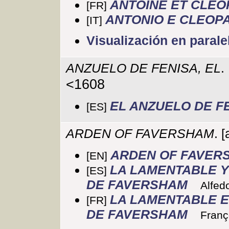
ANTOINE ET CLÉ
[FR]
ANTONIO E CLEOP
[IT]
Visualización en parale
ANZUELO DE FENISA, EL
.
<1608
EL ANZUELO DE F
[ES]
ARDEN OF FAVERSHAM
. 
ARDEN OF FAVER
[EN]
LA LAMENTABLE Y
[ES]
DE FAVERSHAM
Alfed
LA LAMENTABLE E
[FR]
DE FAVERSHAM
Franç