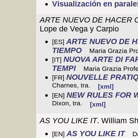
Visualización en parale
ARTE NUEVO DE HACER 
Lope de Vega y Carpio
ARTE NUEVO DE H
[ES]
TIEMPO
Maria Grazia Pro
NUOVA ARTE DI FA
[IT]
TEMPI
Maria Grazia Profet
NOUVELLE PRATI
[FR]
Charnes, tra.
[xml]
NEW RULES FOR W
[EN]
Dixon, tra.
[xml]
AS YOU LIKE IT
. William S
AS YOU LIKE IT
[EN]
D