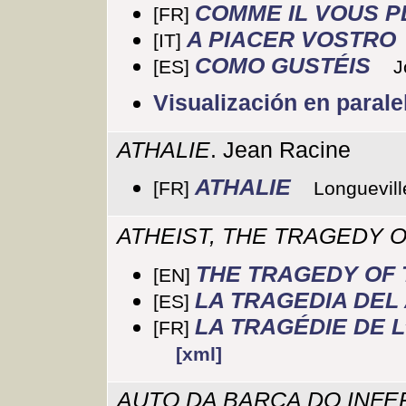
COMME IL VOUS P
[FR]
A PIACER VOSTRO
[IT]
COMO GUSTÉIS
[ES]
J
Visualización en parale
ATHALIE
. Jean Racine
ATHALIE
[FR]
Longuevill
ATHEIST, THE TRAGEDY 
THE TRAGEDY OF 
[EN]
LA TRAGEDIA DEL
[ES]
LA TRAGÉDIE DE L
[FR]
[xml]
AUTO DA BARCA DO INF