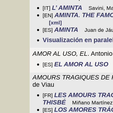
L’ AMINTA
[IT]
Savini, Ma
AMINTA. THE FAM
[EN]
[xml]
AMINTA
[ES]
Juan de Jáu
Visualización en parale
AMOR AL USO, EL
. Antonio
EL AMOR AL USO
[ES]
AMOURS TRAGIQUES DE P
de Viau
LES AMOURS TRA
[FR]
THISBÉ
Miñano Martínez,
LOS AMORES TRÁG
[ES]