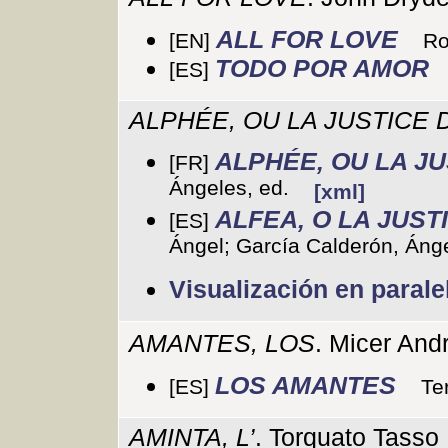
ALL FOR LOVE
[EN]
Ro
TODO POR AMOR
[ES]
ALPHÉE, OU LA JUSTICE
ALPHÉE, OU LA J
[FR]
Ángeles, ed.
[xml]
ALFEA, O LA JUST
[ES]
Ángel; García Calderón, Ánge
Visualización en parale
AMANTES, LOS
. Micer And
LOS AMANTES
[ES]
Te
AMINTA, L’
. Torquato Tasso