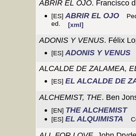
ABRIR EL OJO
. Francisco d
ABRIR EL OJO
[ES]
Ped
ed.
[xml]
ADONIS Y VENUS
. Félix L
ADONIS Y VENUS
[ES]
ALCALDE DE ZALAMEA, E
EL ALCALDE DE 
[ES]
ALCHEMIST, THE
. Ben Jon
THE ALCHEMIST
[EN]
EL ALQUIMISTA
[ES]
C
ALL FOR LOVE
. John Dryd