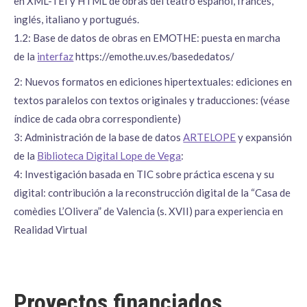
en XML-TEI y HTML de obras del teatro español, francés,
inglés, italiano y portugués.
1.2: Base de datos de obras en EMOTHE: puesta en marcha
de la
interfaz
https://emothe.uv.es/basededatos/
2: Nuevos formatos en ediciones hipertextuales: ediciones en
textos paralelos con textos originales y traducciones: (véase
índice de cada obra correspondiente)
3: Administración de la base de datos
ARTELOPE
y expansión
de la
Biblioteca Digital Lope de Vega
:
4: Investigación basada en TIC sobre práctica escena y su
digital: contribución a la reconstrucción digital de la “Casa de
comèdies L’Olivera” de Valencia (s. XVII) para experiencia en
Realidad Virtual
Proyectos financiados