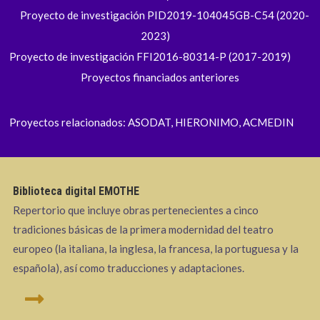
Proyecto de investigación PID2019-104045GB-C54 (2020-
2023)
Proyecto de investigación FFI2016-80314-P (2017-2019)
Proyectos financiados anteriores
Proyectos relacionados: ASODAT, HIERONIMO, ACMEDIN
Biblioteca digital EMOTHE
Repertorio que incluye obras pertenecientes a cinco
tradiciones básicas de la primera modernidad del teatro
europeo (la italiana, la inglesa, la francesa, la portuguesa y la
española), así como traducciones y adaptaciones.