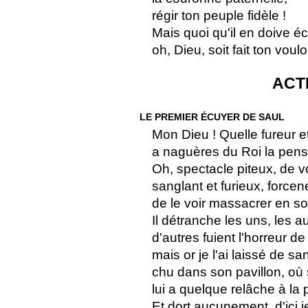
régir ton peuple fidèle !
Mais quoi qu'il en doive éc
oh, Dieu, soit fait ton vouloi
ACT
LE PREMIER ÉCUYER DE SAUL
Mon Dieu ! Quelle fureur et
a naguères du Roi la pensé
Oh, spectacle piteux, de vo
sanglant et furieux, forcen
de le voir massacrer en s
Il détranche les uns, les a
d'autres fuient l'horreur 
mais or je l'ai laissé de s
chu dans son pavillon, où 
lui a quelque relâche à la 
Et dort aucunement, d'ici je 