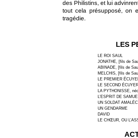
des Philistins, et lui advinr
tout cela présupposé, on e
tragédie.
LES 
LE ROI SAUL
JONATHE, [fils de Sau
ABINADE, [fils de Sau
MELCHIS, [fils de Sau
LE PREMIER ÉCUYER,
LE SECOND ÉCUYER, 
LA PYTHONISSE, néc
L’ESPRIT DE SAMUE
UN SOLDAT AMALÉC
UN GENDARME
DAVID
LE CHŒUR, OU L’A
ACT