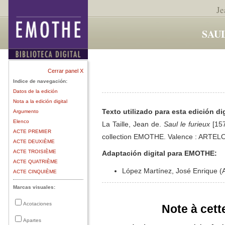
Je
SAU
Cerrar panel X
Indice de navegación:
Datos de la edición
Nota a la edición digital
Texto utilizado para esta edición dig
Argumento
Elenco
La Taille, Jean de.
Saul le furieux
[157
ACTE PREMIER
collection EMOTHE. Valence : ARTELOP
ACTE DEUXIÈME
ACTE TROISIÈME
Adaptación digital para EMOTHE:
ACTE QUATRIÈME
López Martínez, José Enrique (A
ACTE CINQUIÈME
Marcas visuales:
Acotaciones
Note à cett
Apartes