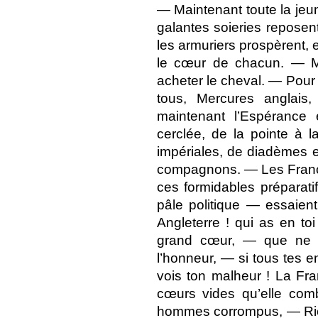
— Maintenant toute la jeun
galantes soieries repose
les armuriers prospèrent, 
le cœur de chacun. — M
acheter le cheval. — Pour 
tous, Mercures anglais
maintenant l’Espérance
cerclée, de la pointe à 
impériales, de diadèmes e
compagnons. — Les França
ces formidables préparati
pâle politique — essaien
Angleterre ! qui as en to
grand cœur, — que ne po
l’honneur, — si tous tes e
vois ton malheur ! La Fr
cœurs vides qu’elle comb
hommes corrompus, — Ric