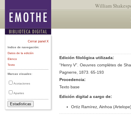
William Shakesp
Cerrar panel X
Indice de navegación:
Datos de la edición
Edición filológica utilizada:
Elenco
“Henry V”. Oeuvres complètes de Shake
Texto
Pagnerre, 1873. 65-193
Marcas visuales:
Procedencia:
Acotaciones
Texto base
Apartes
Edición digital a cargo de:
Ortíz Ramírez, Ainhoa (Artelope