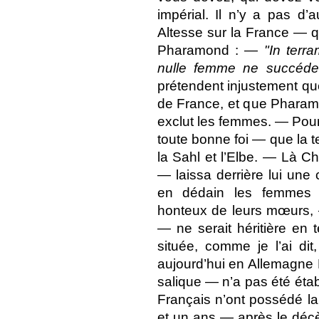
impérial. Il n’y a pas d’
Altesse sur la France — q
Pharamond : —
"In terr
nulle femme ne succéder
prétendent injustement qu
de France, et que Pharamo
exclut les femmes. — Pourt
toute bonne foi — que la t
la Sahl et l’Elbe. — Là 
— laissa derrière lui une 
en dédain les femmes a
honteux de leurs mœurs, —
— ne serait héritière en t
située, comme je l’ai dit
aujourd’hui en Allemagne M
salique — n’a pas été éta
Français n’ont possédé la
et un ans — après le déc