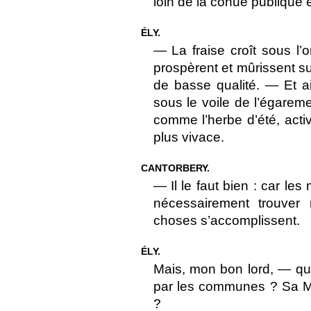
loin de la cohue publique 
ÉLY.
— La fraise croît sous l’or
prospèrent et mûrissent s
de basse qualité. — Et ai
sous le voile de l’égareme
comme l’herbe d’été, activ
plus vivace.
CANTORBERY.
— Il le faut bien : car le
nécessairement trouver
choses s’accomplissent.
ÉLY.
Mais, mon bon lord, — qu
par les communes ? Sa Ma
?