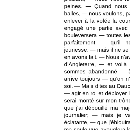
peines. — Quand nous a
balles, — nous voulons, p
enlever à la volée la cou
engagé une partie avec
bouleversera — toutes l
parfaitement — qu’il n
jeunesse; — mais il ne s
en avons fait. — Nous n’av
d’Angleterre, — et voilà
sommes abandonné — à u
arrive toujours — qu’on n
soi. — Mais dites au Daup
— agir en roi et déployer
serai monté sur mon trôn
que j’ai dépouillé ma ma
journalier; — mais je va
éclatante, — que j’éblouir
ma seule vue aveuglera l