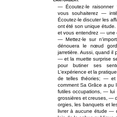
CANTORBERY.
— Écoutez-le raisonner t
vous souhaiterez — inté
Écoutez-le discuter les af
ont été son unique étude.
et vous entendrez — une e
— Mettez-le sur n’import
dénouera le nœud gord
jarretière. Aussi, quand il pa
— et la muette surprise s
pour butiner ses sen
L’expérience et la pratiqu
de telles théories; — 
comment Sa Grâce a pu les
futiles occupations, — lui
grossières et creuses, — d
orgies, les banquets et le
livrer à aucune étude — d