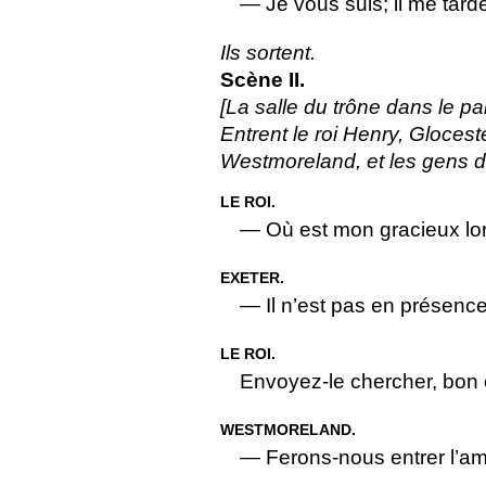
— Je vous suis; il me tarde
Ils sortent.
Scène II.
[La salle du trône dans le pal
Entrent le roi Henry, Glocest
Westmoreland, et les gens de
LE ROI.
— Où est mon gracieux lo
EXETER.
— Il n’est pas en présenc
LE ROI.
Envoyez-le chercher, bon 
WESTMORELAND.
— Ferons-nous entrer l’a