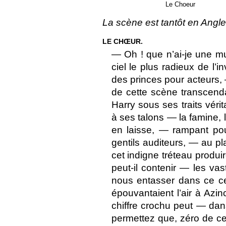
Le Choeur
La scène est tantôt en Anglet
LE CHŒUR.
— Oh ! que n’ai-je une m
ciel le plus radieux de l’
des princes pour acteurs
de cette scène transcenda
Harry sous ses traits véri
à ses talons — la famine, 
en laisse, — rampant pou
gentils auditeurs, — au pl
cet indigne tréteau produi
peut-il contenir — les v
nous entasser dans ce ce
épouvantaient l’air à Azi
chiffre crochu peut — dans
permettez que, zéro de c