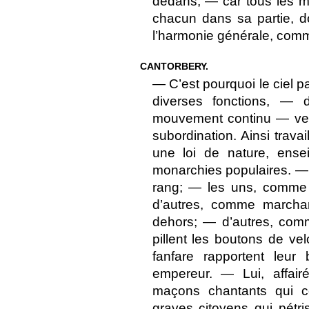
dedans; — car tous les m
chacun dans sa partie, d
l’harmonie générale, comm
CANTORBERY.
— C’est pourquoi le ciel p
diverses fonctions, — 
mouvement continu — vers
subordination. Ainsi travai
une loi de nature, ense
monarchies populaires. — E
rang; — les uns, comme m
d’autres, comme marcha
dehors; — d’autres, com
pillent les boutons de ve
fanfare rapportent leur
empereur. — Lui, affair
maçons chantants qui co
graves citoyens qui pétri