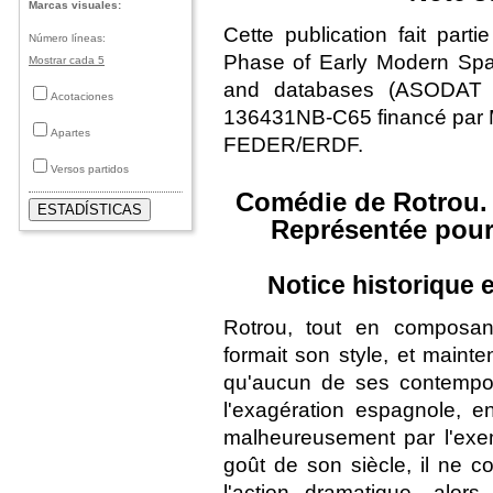
Marcas visuales:
Cette publication fait par
Número líneas:
Phase of Early Modern Spa
Mostrar cada 5
and databases (ASODAT T
Acotaciones
136431NB-C65 financé par 
Apartes
FEDER/ERDF.
Versos partidos
Comédie de Rotrou. 
Représentée pour 
Notice historique e
Rotrou, tout en composan
formait son style, et mainte
qu'aucun de ses contemporai
l'exagération espagnole, e
malheureusement par l'exe
goût de son siècle, il ne c
l'action dramatique, alors