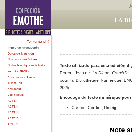
J
LA D
Fermer panel X
Indice de navegación:
Datos de la edición
Note sur cette édition
Texto utilizado para esta edición dig
Notice historique et littéraire
sur LA «DIANE»
Rotrou, Jean de.
La Diane, Comédie
.
À monsieur le Comte de
pour la Bibliothèque Numérique EMO
«Fiesque»
2025.
Argument
Les acteurs
Encodage du texte numérique pou
ACTE I
ACTE II
Carmen Cerdán, Rodrigo
ACTE III
ACTE IV
ACTE V
Note su