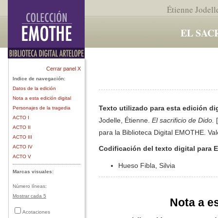
Étienne Jodell
EL SAC
Cerrar panel X
Indice de navegación:
Datos de la edición
Nota a esta edición digital
Texto utilizado para esta edición dig
Personajes de la tragedia
ACTO I
Jodelle, Étienne.
El sacrificio de Dido.
[
ACTO II
para la Biblioteca Digital EMOTHE. Va
ACTO III
ACTO IV
Codificación del texto digital para
ACTO V
Hueso Fibla, Silvia
Marcas visuales:
Número líneas:
Mostrar cada 5
Nota a es
Acotaciones