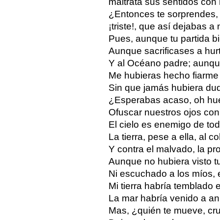
maltrata sus sentidos con 
¿Entonces te sorprendes,
¡triste!, que así dejabas a
Pues, aunque tu partida b
Aunque sacrificases a hurta
Y al Océano padre; aunque
Me hubieras hecho fiarme d
Sin que jamás hubiera duda
¿Esperabas acaso, oh hué
Ofuscar nuestros ojos con
El cielo es enemigo de tod
La tierra, pese a ella, al 
Y contra el malvado, la pr
Aunque no hubiera visto tu
Ni escuchado a los míos, e
Mi tierra habría temblado 
La mar habría venido a anu
Mas, ¿quién te mueve, c