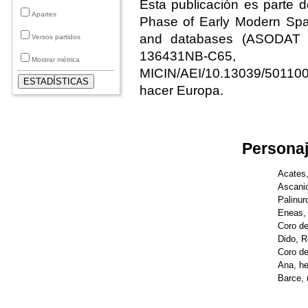
Esta publicación es parte
Apartes
Phase of Early Modern Spa
and databases (ASODAT T
Versos partidos
136431NB-C6
Mostrar métrica
MICIN/AEI/10.13039/50110
hacer Europa.
Personaj
Acates
Ascanio
Palinur
Eneas, 
Coro d
Dido, R
Coro de
Ana, h
Barce, 