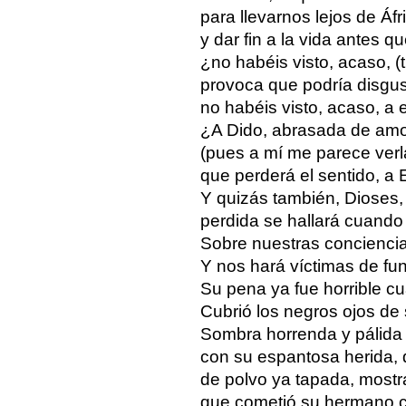
para llevarnos lejos de Áfr
y dar fin a la vida antes q
¿no habéis visto, acaso, (t
provoca que podría disgus
no habéis visto, acaso, a
¿A Dido, abrasada de amo
(pues a mí me parece verl
que perderá el sentido, a
Y quizás también, Dioses, 
perdida se hallará cuando
Sobre nuestras concienci
Y nos hará víctimas de fu
Su pena ya fue horrible c
Cubrió los negros ojos de
Sombra horrenda y pálida 
con su espantosa herida, 
de polvo ya tapada, mostr
que cometió su hermano c