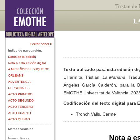
Tristan de
L
Cerrar panel X
Indice de navegación:
Datos de la edición
Nota a esta edición digital
Texto utilizado para esta edición dig
A MI SEÑOR EL DUQUE DE
ORLEANS
L’Hermite, Tristian.
La Mariana
. Trad
ADVERTENCIA
Ángeles García Calderón, para la B
PERSONAJES
EMOTHE Universitat de València, 202
ACTO PRIMERO
ACTO SEGUNDO
Codificación del texto digital para
ACTO TERCERO
ACTO CUARTO
Tronch Valls, Carme
ACTO QUINTO
Marcas visuales:
Nota a es
Número líneas: