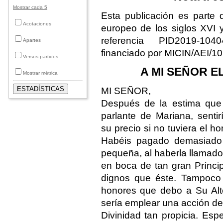
Mostrar cada 5
Esta publicación es parte 
Acotaciones
europeo de los siglos XVI 
referencia PID2019-10
Apartes
financiado por MICIN/AEI/
Versos partidos
A MI SEÑOR 
Mostrar métrica
MI SEÑOR,
Después de la estima que
parlante de Mariana, senti
su precio si no tuviera el h
Habéis pagado demasiado
pequeña, al haberla llamado 
en boca de tan gran Prínci
dignos que éste. Tampoco 
honores que debo a Su Alt
sería emplear una acción d
Divinidad tan propicia. Es