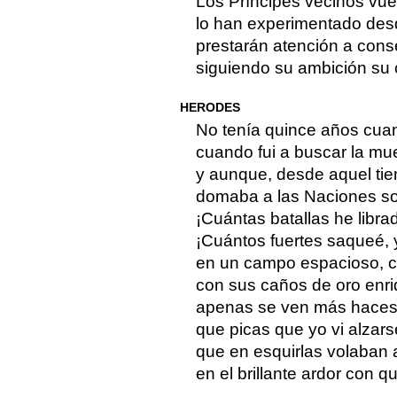
Los Príncipes vecinos vue
lo han experimentado desd
prestarán atención a cons
siguiendo su ambición su c
HERODES
No tenía quince años cua
cuando fui a buscar la mue
y aunque, desde aquel ti
domaba a las Naciones so
¡Cuántas batallas he libra
¡Cuántos fuertes saqueé, 
en un campo espacioso, c
con sus caños de oro enr
apenas se ven más haces 
que picas que yo vi alzars
que en esquirlas volaban 
en el brillante ardor con 