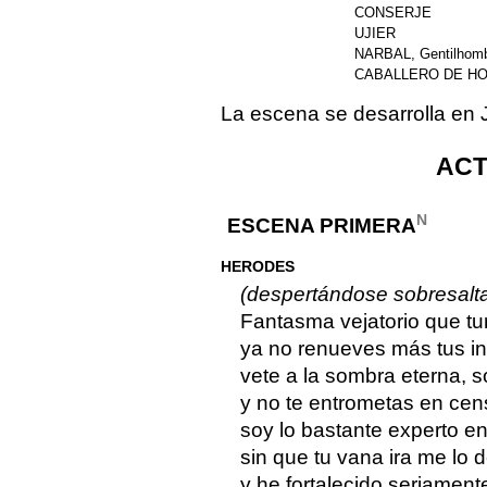
CONSERJE
UJIER
NARBAL, Gentilhombr
CABALLERO DE H
La escena se desarrolla en 
ACT
N
ESCENA PRIMERA
HERODES
(despertándose sobresalt
Fantasma vejatorio que tu
ya no renueves más tus in
vete a la sombra eterna, s
y no te entrometas en cens
soy lo bastante experto en 
sin que tu vana ira me lo 
y he fortalecido seriament