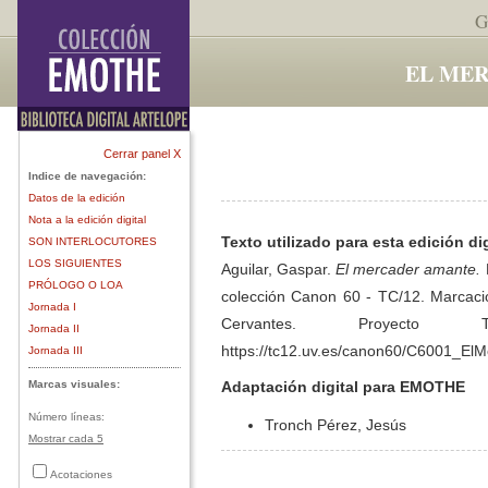
G
EL ME
Cerrar panel X
Indice de navegación:
Datos de la edición
Nota a la edición digital
Texto utilizado para esta edición dig
SON INTERLOCUTORES
LOS SIGUIENTES
Aguilar, Gaspar.
El mercader amante.
PRÓLOGO O LOA
colección Canon 60 - TC/12. Marcación
Jornada I
Cervantes. Proyecto 
Jornada II
https://tc12.uv.es/canon60/C6001_El
Jornada III
Marcas visuales:
Adaptación digital para EMOTHE
Número líneas:
Tronch Pérez, Jesús
Mostrar cada 5
Acotaciones