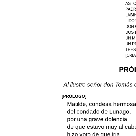
ASTOL
PADRE
LABIN
LIDO
DON 
DOS 
UN M
UN P
TRES
[CRI
PRÓ
Al ilustre señor don Tomás 
[PRÓLOGO]
Matilde, condesa hermos
del condado de Lunago,
por una grave dolencia
de que estuvo muy al cab
hizo voto de que iría