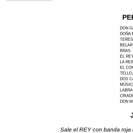
PE
DON GA
DOÑA B
TERESA
BELARD
BRAS
EL RE
LA REI
EL CON
TELLO,
DOS C
MÚSIC
LABRA
CRIAD
DON M
Sale el REY con banda roja 