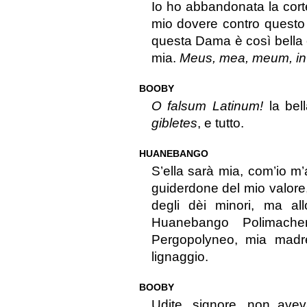
Io ho abbandonata la cort
mio dovere contro questo
questa Dama è così bella c
mia.
Meus, mea, meum, in
BOOBY
O falsum Latinum!
la bell
gibletes
, e tutto.
HUANEBANGO
S’ella sarà mia, com’io m’
guiderdone del mio valore
degli dèi minori, ma all
Huanebango Polimache
Pergopolyneo, mia madr
lignaggio.
BOOBY
Udite, signore, non ave