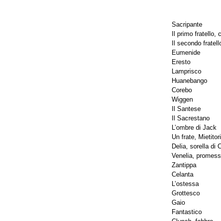
Sacripante
Il primo fratello
Il secondo fratel
Eumenide
Eresto
Lamprisco
Huanebango
Corebo
Wiggen
Il Santese
Il Sacrestano
L’ombre di Jack
Un frate, Mietitor
Delia, sorella di
Venelia, promess
Zantippa
Celanta
L’ostessa
Grottesco
Gaio
Fantastico