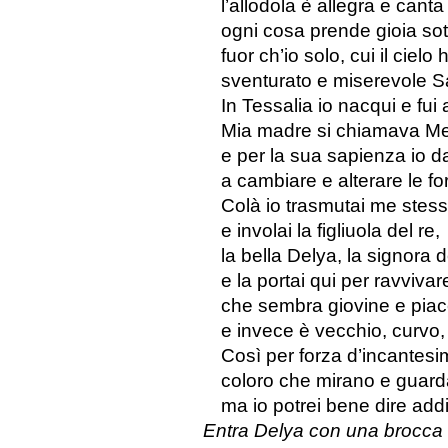
l’allodola è allegra e canta
ogni cosa prende gioia sotto
fuor ch’io solo, cui il cielo 
sventurato e miserevole S
In Tessalia io nacqui e fui 
Mia madre si chiamava M
e per la sua sapienza io da
a cambiare e alterare le fo
Colà io trasmutai me stess
e involai la figliuola del re,
la bella Delya, la signora 
e la portai qui per ravviva
che sembra giovine e piac
e invece è vecchio, curvo,
Così per forza d’incantesi
coloro che mirano e guarda
ma io potrei bene dire addi
Entra Delya con una brocca