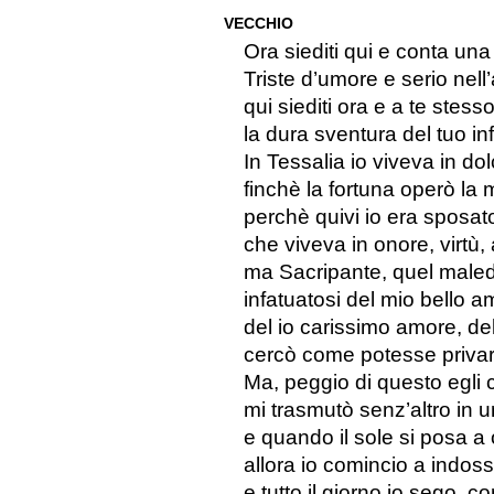
VECCHIO
Ora siediti qui e conta una
Triste d’umore e serio nell
qui siediti ora e a te stess
la dura sventura del tuo inf
In Tessalia io viveva in do
finchè la fortuna operò la 
perchè quivi io era sposa
che viveva in onore, virtù
ma Sacripante, quel maled
infatuatosi del mio bello a
del io carissimo amore, d
cercò come potesse privarm
Ma, peggio di questo egli c
mi trasmutò senz’altro in u
e quando il sole si posa a
allora io comincio a indoss
e tutto il giorno io sego, 