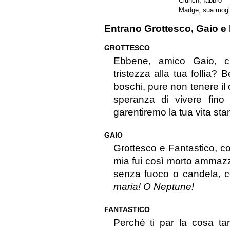
Clunch, fabbro
Madge, sua mogl
Entrano Grottesco, Gaio e 
GROTTESCO
Ebbene, amico Gaio, ch
tristezza alla tua follìa?
boschi, pure non tenere i
speranza di vivere fino
garentiremo la tua vita sta
GAIO
Grottesco e Fantastico, co
mia fui così morto ammazz
senza fuoco o candela, c
maria! O Neptune!
FANTASTICO
Perché ti par la cosa ta