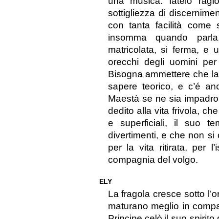
una musica: fatelo ragi
sottigliezza di discernime
con tanta facilità come s
insomma quando parla,
matricolata, si ferma, e
orecchi degli uomini per 
Bisogna ammettere che la v
sapere teorico, e c’é a
Maestà se ne sia impadro
dedito alla vita frivola, c
e superficiali, il suo 
divertimenti, e che non si
per la vita ritirata, per l
compagnia del volgo.
ELY
La fragola cresce sotto l’
maturano meglio in compagni
Principe celò il suo spirit