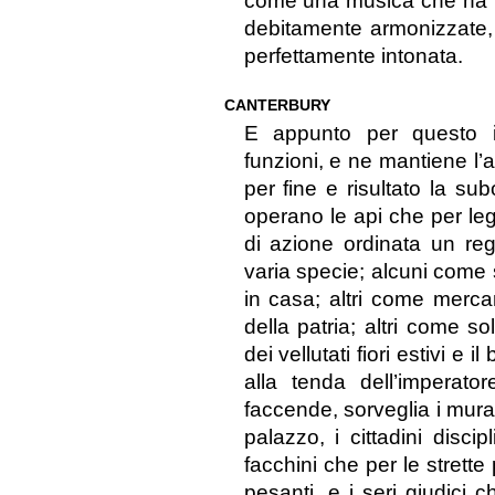
come una musica che ha pa
debitamente armonizzate,
perfettamente intonata.
CANTERBURY
E appunto per questo il
funzioni, e ne mantiene l’
per fine e risultato la s
operano le api che per l
di azione ordinata un reg
varia specie; alcuni come 
in casa; altri come merca
della patria; altri come s
dei vellutati fiori estivi e
alla tenda dell’imperat
faccende, sorveglia i mura
palazzo, i cittadini disci
facchini che per le strette 
pesanti, e i seri giudici