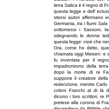
terra Salica è il regno di
questa legge e dell’ eclus
stessi autori affermano e
Germania, tra i fiumi Sal
sottomessi i Sassoni, la
sdegnando le donne tede
questa legge: cioé che nes
Ora, come ho detto, ques
chiamata oggi Meisen: e a
fu inventata per il regn
impadronirono della terr
dopo la morte di re F
suppone il creatore della
redenzione, mentre Carlo 
coloni Franchi al di là d
dicono i loro scrittori, r
pretese alla corona di Fr
discendeva da Blitilde che