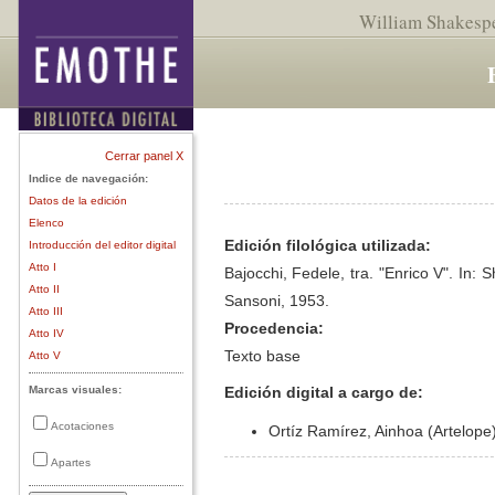
William Shakesp
Cerrar panel X
Indice de navegación:
Datos de la edición
Elenco
Edición filológica utilizada:
Introducción del editor digital
Atto I
Bajocchi, Fedele, tra. "Enrico V". In: 
Atto II
Sansoni, 1953.
Atto III
Procedencia:
Atto IV
Texto base
Atto V
Marcas visuales:
Edición digital a cargo de:
Acotaciones
Ortíz Ramírez, Ainhoa (Artelope
Apartes