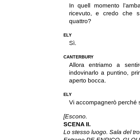
In quell momento l’amba
ricevuto, e credo che s
quattro?
ELY
Sì.
CANTERBURY
Allora entriamo a sent
indovinarlo a puntino, p
aperto bocca.
ELY
Vi accompagnerò perché s
[Escono.
SCENA II.
Lo stesso luogo. Sala del tr
Entrano RE ENRICO, GLO