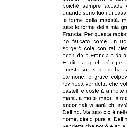
poiché sempre accade c
quando sono fuori di casa.
le forme della maestà, m
tutte le forme della mia g
Francia. Per questa ragi
ho faticato come un uom
sorgerò cola con tal pie
occhi della Francia e da a
E dite a quel príncipe 
questo suo scherno ha ca
cannone, e grave colpev
rovinosa vendetta che vo
castelli e costerà a molte 
mariti, a molte madri la mo
ancor nati vi sarà chi avr
Delfino. Ma tutto ciò è nell
nome, ditelo pure al Delfi
vendetta che potrò e ad a