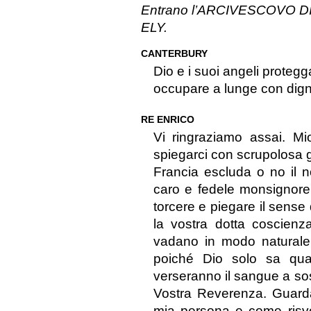
Entrano l’ARCIVESCOVO D
ELY.
CANTERBURY
Dio e i suoi angeli protegg
occupare a lunge con dign
RE ENRICO
Vi ringraziamo assai. Mi
spiegarci con scrupolosa gi
Francia escluda o no il no
caro e fedele monsignore
torcere e piegare il sense
la vostra dotta coscienz
vadano in modo naturale 
poiché Dio solo sa qua
verseranno il sangue a sos
Vostra Reverenza. Guarda
mia persona e come risve