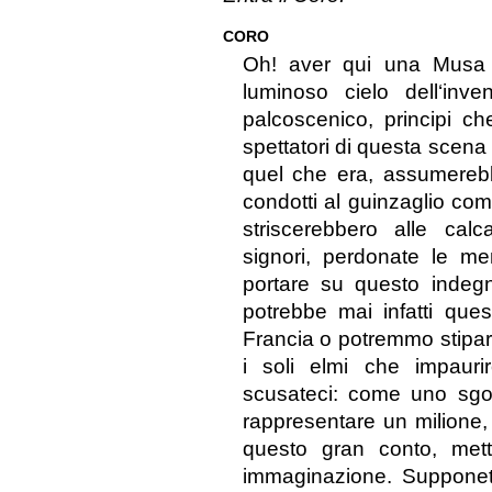
CORO
Oh! aver qui una Musa 
luminoso cielo dell‘in
palcoscenico, principi c
spettatori di questa scena 
quel che era, assumerebb
condotti al guinzaglio come
striscerebbero alle ca
signori, perdonate le me
portare su questo indeg
potrebbe mai infatti que
Francia o potremmo stipar
i soli elmi che impauri
scusateci: come uno sgor
rappresentare un milione, 
questo gran conto, mett
immaginazione. Supponete