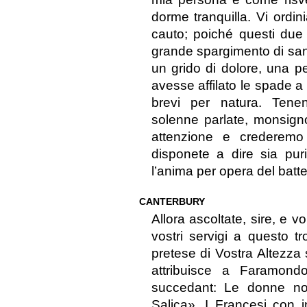
dorme tranquilla. Vi ordi
cauto; poiché questi du
grande spargimento di sa
un grido di dolore, una p
avesse affilato le spade a
brevi per natura. Ten
solenne parlate, monsign
attenzione e crederemo
disponete a dire sia pur
l’anima per opera del batte
CANTERBURY
Allora ascoltate, sire, e vo
vostri servigi a questo t
pretese di Vostra Altezza 
attribuisce a Faramond
succedant: Le donne non 
Salica». I Francesi con i