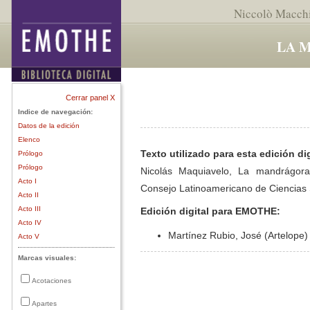
Niccolò Macchi
LA 
Cerrar panel X
Indice de navegación:
Datos de la edición
Elenco
Texto utilizado para esta edición dig
Prólogo
Prólogo
Nicolás Maquiavelo, La mandrágor
Acto I
Consejo Latinoamericano de Ciencias 
Acto II
Acto III
Edición digital para EMOTHE:
Acto IV
Martínez Rubio, José (Artelope)
Acto V
Marcas visuales:
Acotaciones
Apartes