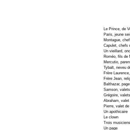
Le Prince, de V
Paris, jeune se
Montague, chef
Capulet, chefs
Un vieillard, on
Roméo, fils de
Mercutio, paren
Tybalt, neveu d
Frère Laurence,
Frère Jean, rel
Balthazar, pag
Samson, valets
Grégoire, valet
Abraham, valet
Pierre, valet de
Un apothicaire
Le clown
Trois musicien
Un page