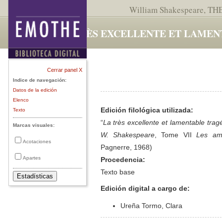
William Shakespeare,
TH
LA TRÈS EXCELLENTE ET LAMEN
Cerrar panel X
Indice de navegación:
Datos de la edición
Elenco
Edición filológica utilizada:
Texto
“
La très excellente et lamentable trag
Marcas visuales:
W. Shakespeare
, Tome VII
Les ama
Acotaciones
Pagnerre, 1968)
Apartes
Procedencia:
Texto base
Edición digital a cargo de:
Ureña Tormo, Clara